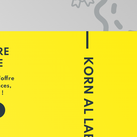
RE
KORN AL LABOUR
E
'offre
ces,
 !