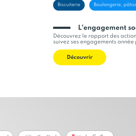
pour Le Guillou ainsi que dan
Biscuiterie
Boulangerie, pâtiss
Surfaces en Bretagne et en Di
toute la France pour Ker Cadé
L'engagement soc
Découvrez le rapport des actions
suivez ses engagements année 
Découvrir