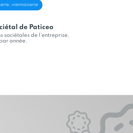
s les Grandes et Moyennes
erie, viennoiserie
stribution Automatique dans
lac.
iétal de Paticeo
 sociétales de l’entreprise,
par année.