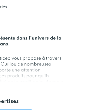
riés
résente dans l’univers de la
 ans.
iceo vous propose à travers
 Guillou de nombreuses
porte une attention
ses produits pour qu'ils
alité de la tradition bretonne à
marques Le Guillou et Ker
 univers breton : quatre-
eleines et gâteaux bretons.
ertises
ent au rayon épicerie sucrée