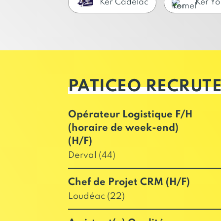
Ker Cadélac
Ker Y
PATICEO RECRUT
Opérateur Logistique F/H
(horaire de week-end)
(H/F)
Derval (44)
Chef de Projet CRM (H/F)
Loudéac (22)