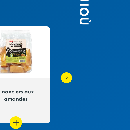
inanciers aux
Les P'tites Madeleine
amandes
Nature