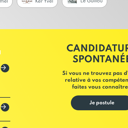
Le Guillou
omel
Ker Yvel
CANDIDATU
E
SPONTANÉ
Si vous ne trouvez pas d
relative à vos compéten
faites vous connaître
Je postule