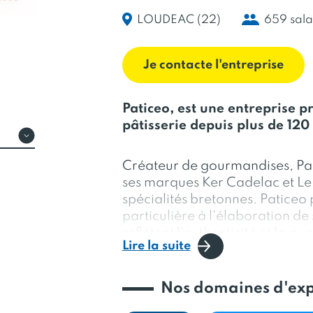
LOUDEAC (22)
659 sala
Je contacte l'entreprise
Paticeo, est une entreprise p
pâtisserie depuis plus de 120
Créateur de gourmandises, Pat
ses marques Ker Cadelac et Le
spécialités bretonnes. Paticeo 
particulière à l'élaboration de 
reflètent l'authenticité et la qu
Lire la suite
travers ces deux marques. Les 
Cadélac nous invitent dans leur
quarts, palets et galettes, mad
Nos domaines d'exp
Ces deux marques sont présent