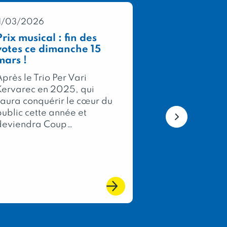
11/03/2026
05/03/2026
Prix musical : fin des
Concours Gé
votes ce dimanche 15
Agricole 202
mars !
médailles po
membres de 
près le Trio Per Vari
Bretagne !
Kervarec en 2025, qui
Chaque année,
saura conquérir le cœur du
Concours Géné
public cette année et
Agricole, évé
deviendra Coup…
phare du Salo
International 
l’Agriculture, 
l’excellence de
du terroir fran