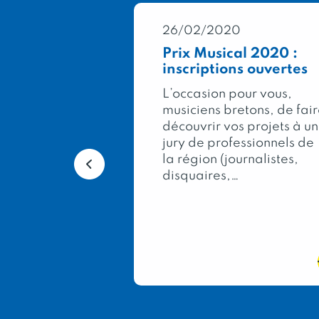
0
26/02/2020
Général
Prix Musical 2020 :
2020 : 333
inscriptions ouvertes
pour la
L’occasion pour vous,
musiciens bretons, de fai
ée, dans le
découvrir vos projets à un
lon
jury de professionnels de
al de
la région (journalistes,
e, le Concours
disquaires,…
icole
les meilleurs
terroir…