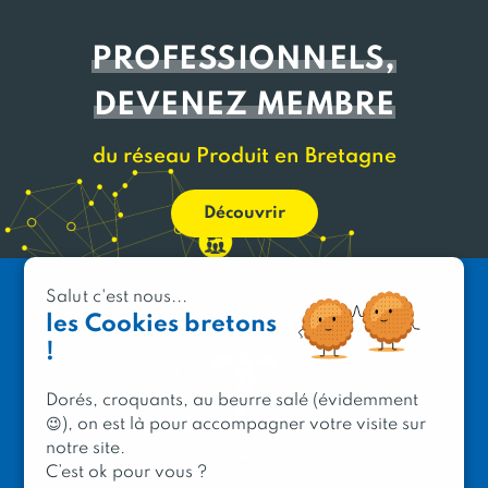
PROFESSIONNELS,
DEVENEZ MEMBRE
du réseau Produit en Bretagne
Découvrir
Salut c'est nous...
les Cookies bretons
!
Dorés, croquants, au beurre salé (évidemment
😉), on est là pour accompagner votre visite sur
notre site.
C’est ok pour vous ?