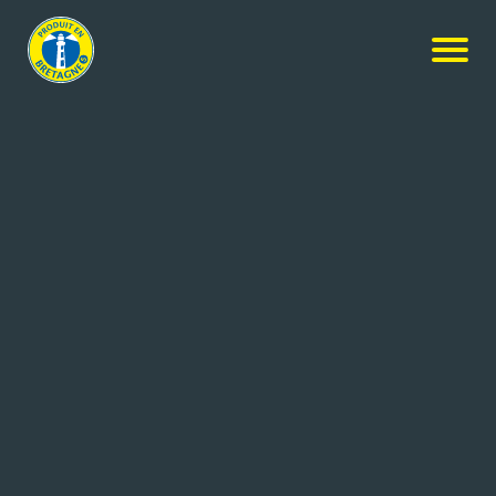
Nos produits
-
Madeleines Extra Moelleuses Saveur Praliné
et Pépites De Chocolat Au Lait
Ker Cadélac
Madeleines Extra Moelleuses
Saveur Praliné et Pépites De
Chocolat Au Lait
18x405g
Réf: 3259426044946