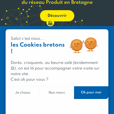
du réseau Produit en Bretagne
Découvrir
Salut c'est nous...
les Cookies bretons
!
Dorés, croquants, au beurre salé (évidemment
😉), on est là pour accompagner votre visite sur
notre site.
C’est ok pour vous ?
PRODUIT EN BRETAGNE
2 avenue de Provence
Ok pour moi
Je choisis
Non merci
29200 Brest