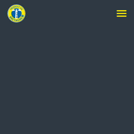
Nos produits
-
Madeleines Extra Moelleuses Vanille de
Madagascar
Ker Cadélac
Madeleines Extra Moelleuses
Vanille de Madagascar
48x1.2kg
Réf: 3259426041457
PATICEO
LOUDEAC (22)