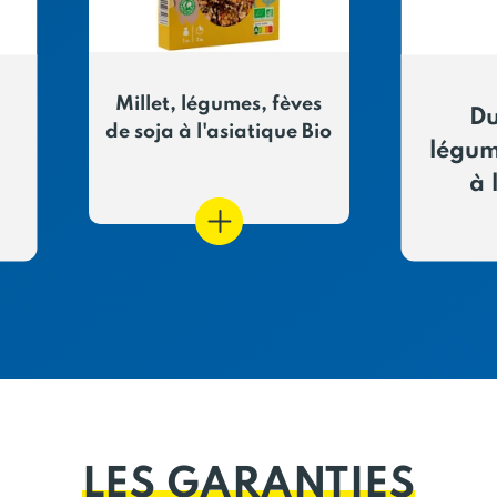
Millet, légumes, fèves
Du
de soja à l'asiatique Bio
légum
à 
LES GARANTIES