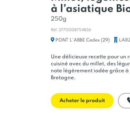
à l’asiatique Bi
250g
Réf: 3770008754836
LAR
PONT L'ABBE Cedex (29)
Une délicieuse recette pour un 
cuisiné avec du millet, des légu
note légèrement iodée grâce à 
Bretagne.
Acheter le produit