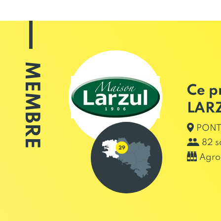
MEMBRE
Ce p
LAR
PONT 
82 s
Agro