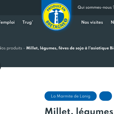
Qui sommes-nous 
d’emploi
Trug’
Nos visites
N
Nos produits
-
Millet, légumes, fèves de soja à l’asiatique B
La Marmite de Lanig
Millet, légumes