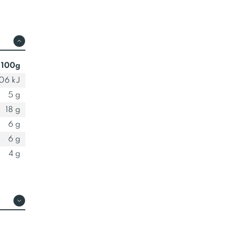
 100g
06 kJ
5 g
18 g
6 g
6 g
4 g