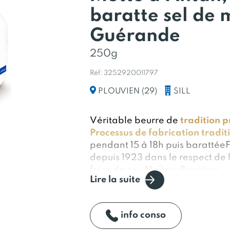
baratte sel de 
Guérande
250g
Réf: 3252920011797
SILL
PLOUVIEN (29)
Véritable beurre de
tradition 
Processus de fabrication tradit
pendant 15 à 18h puis barattée
depuis 1923 dans le respect de l
faire de nos Maîtres Beurriers
Lire la suite
info conso