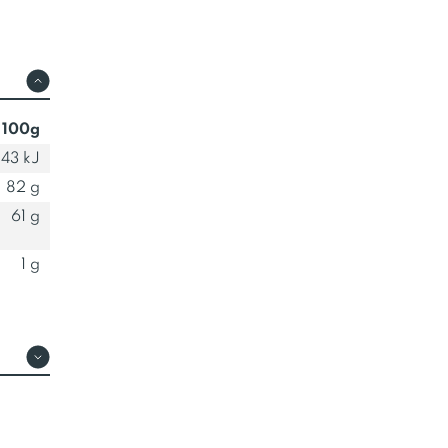
 100g
43 kJ
82 g
61 g
1 g