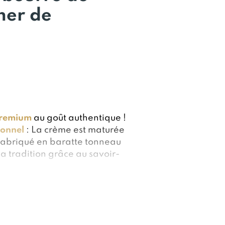
mer de
premium
au goût authentique !
ionnel
: La crème est maturée
Fabriqué en baratte tonneau
a tradition grâce au savoir-