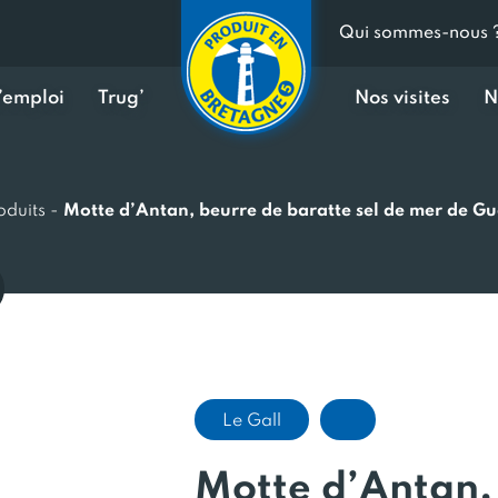
Qui sommes-nous 
d’emploi
Trug’
Nos visites
N
oduits
-
Motte d’Antan, beurre de baratte sel de mer de G
Le Gall
Motte d’Antan,