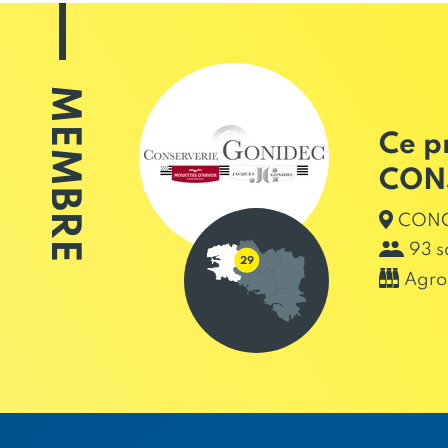
MEMBRE
Ce p
CON
CONC
93 s
Agro