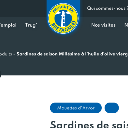
Qui sommes-nous 
d’emploi
Trug’
Nos visites
N
oduits
-
Sardines de saison Millésime à l’huile d’olive vierg
Mouettes d'Arvor
Sardines de sai