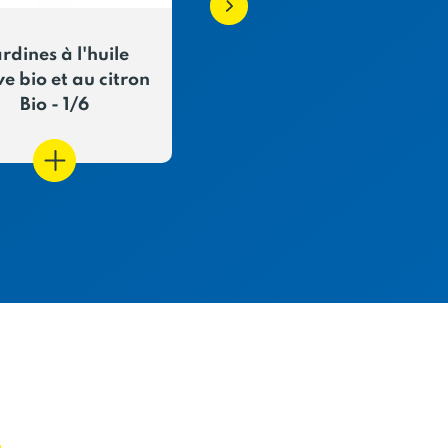
rdines à l'huile
Filets de thon blanc 
ve bio et au citron
l'huile d'olive - 1/10
Bio - 1/6
E