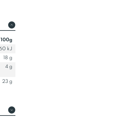
 100g
60 kJ
18 g
4 g
23 g