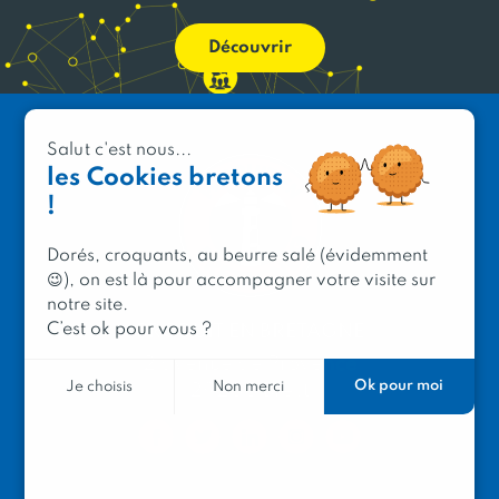
Découvrir
Salut c'est nous...
les Cookies bretons
!
Dorés, croquants, au beurre salé (évidemment
😉), on est là pour accompagner votre visite sur
notre site.
C’est ok pour vous ?
PRODUIT EN BRETAGNE
2 avenue de Provence
Ok pour moi
Je choisis
Non merci
29200 Brest