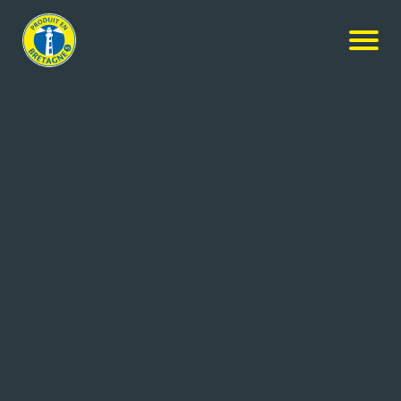
Nos produits
-
Saucisse artisanale au sel de Guérande
Maison Beucher
Saucisse artisanale au sel de
Guérande
12x1.92kg
Réf: 2103203
MAISON BEUCHER
CHATEAUGIRON (35)