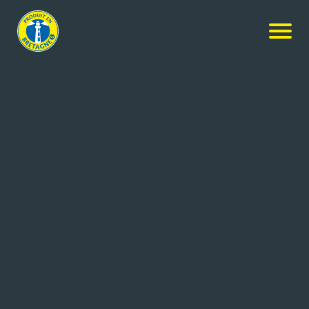
Agroalimentaire & Equipement
WWW.BEUCHER.FR
CHATEAUGIRON (35)
47 salariés