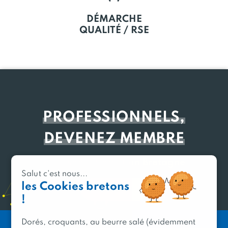
DÉMARCHE
QUALITÉ / RSE
PROFESSIONNELS,
DEVENEZ MEMBRE
du réseau Produit en Bretagne
Salut c'est nous...
les Cookies bretons
Découvrir
!
Dorés, croquants, au beurre salé (évidemment