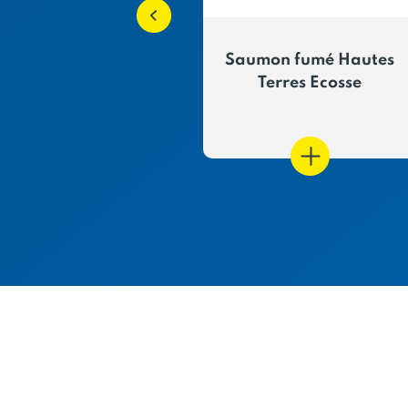
n fumé Islande
Saumon fumé Hautes
Terres Ecosse