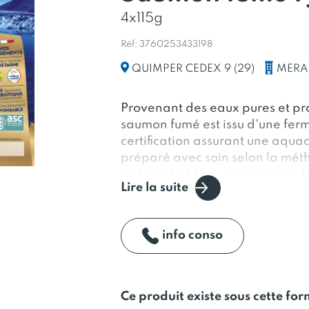
4x115g
Réf: 3760253433198
MERA
QUIMPER CEDEX 9 (29)
Provenant des eaux pures et pr
saumon fumé est issu d'une ferm
certification assurant une aquac
préparé avec soin selon la mét
au bois de hêtre, pour une qual
Lire la suite
fondante et un goût frais et nat
info conso
Ce produit existe sous cette fo