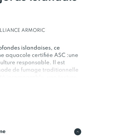
LLIANCE ARMORIC
ofondes islandaises, ce
e aquacole certifiée ASC :une
ulture responsable. Il est
hode de fumage traditionnelle
ité incomparable, une texture
urel préservé.
rme