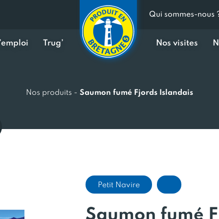
Qui sommes-nous 
d’emploi
Trug’
Nos visites
N
Nos produits
-
Saumon fumé Fjords Islandais
Petit Navire
Saumon fumé Fj