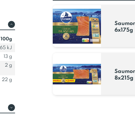
Saumon 
6x175g
 100g
65 kJ
13 g
2 g
Saumon 
8x215g
22 g