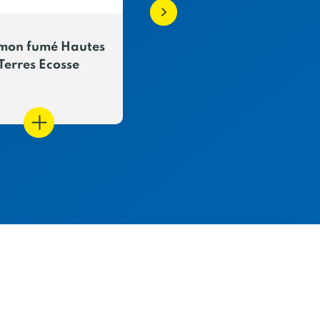
mon fumé Hautes
Truite fumée élevée e
Terres Ecosse
mer