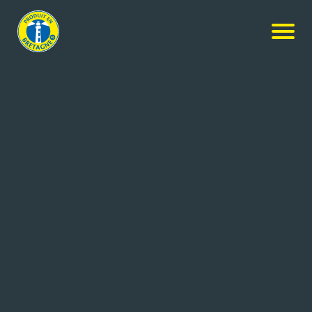
Nos produits
-
Saumon fumé Grand Nord Norvégien réduit en
sel
Petit Navire
Saumon fumé Grand Nord
Norvégien réduit en sel
12x350g
Réf: 3760253433532
MERALLIANCE ARMORIC
QUIMPER CEDEX 9 (29)