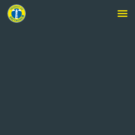
Nos produits
-
Tartinable d’algues – Curry & raisin
Algaé Gastronomie
Tartinable d’algues – Curry &
raisin
500g
Réf: 3467740040005
GlobeXplore SAS
ROSPORDEN (29)