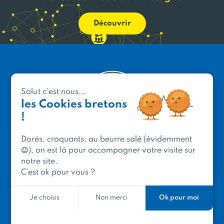
Découvrir
Salut c'est nous...
les Cookies bretons
!
Dorés, croquants, au beurre salé (évidemment
😉), on est là pour accompagner votre visite sur
PRODUIT EN BRETAGNE
notre site.
2 avenue de Provence
C’est ok pour vous ?
29200 Brest
Ok pour moi
Je choisis
Non merci