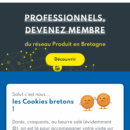
PROFESSIONNELS,
DEVENEZ MEMBRE
du réseau Produit en Bretagne
Découvrir
Salut c'est nous...
les Cookies bretons
!
Dorés, croquants, au beurre salé (évidemment
😉), on est là pour accompagner votre visite sur