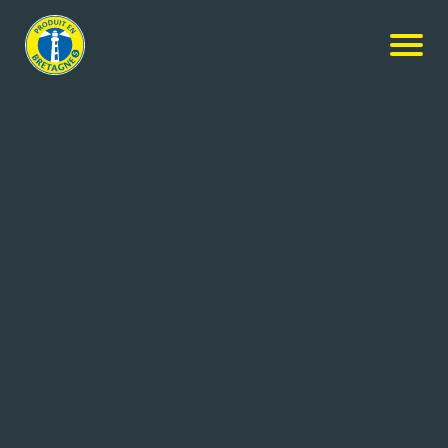
Nos produits
-
Terrine aux Noix de St Jacques à la Bretonne
Guyader
Terrine aux Noix de St Jacques à
la Bretonne
350g
Réf: 3276770243078
Guyader Gastronomie – Terroir &
SAINT AGATHON