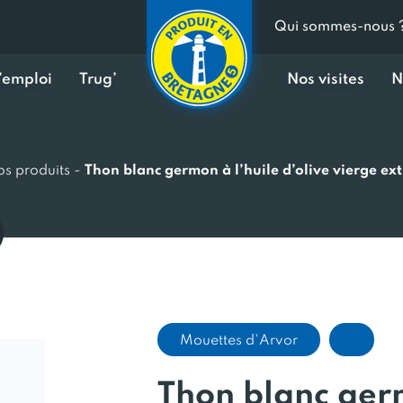
Qui sommes-nous 
d’emploi
Trug’
Nos visites
N
s produits
-
Thon blanc germon à l’huile d’olive vierge ex
Mouettes d'Arvor
Thon blanc germ