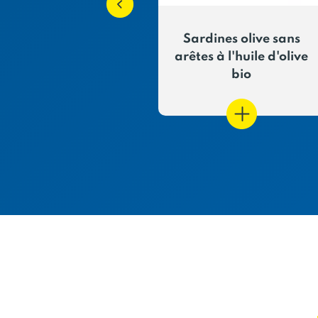
es de thon à la
Sardines olive sans
tomate
arêtes à l'huile d'olive
bio