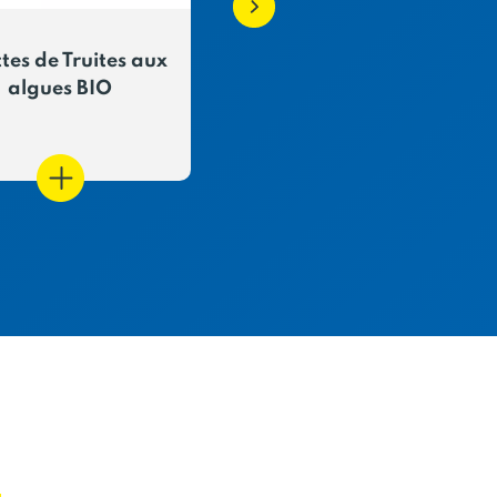
ttes de Truites aux
Sardines à l'ancienne
algues BIO
l'huile d'olive Label
Rouge
E