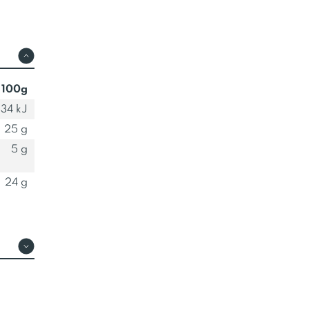
 100g
334 kJ
25 g
5 g
24 g