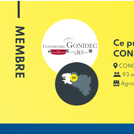
MEMBRE
Ce p
CON
CONC
93 s
Agro