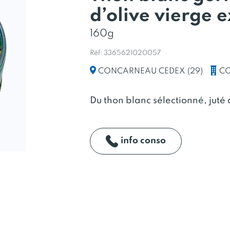
d’olive vierge e
160g
Réf: 3365621020057
CO
CONCARNEAU CEDEX (29)
Du thon blanc sélectionné, juté à
info conso