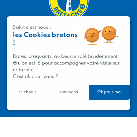
Salut c'est nous...
PRODUIT EN BRETAGNE
les Cookies bretons
2 avenue de Provence
!
29200 Brest
Dorés, croquants, au beurre salé (évidemment
😉), on est là pour accompagner votre visite sur
notre site.
C’est ok pour vous ?
Mentions légales
Ok pour moi
Je choisis
Non merci
Contacter Produit en Bretagne
Le réseau
Le logo