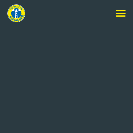
Nos visites
-
Musée Immersif Yves Rocher
Demande de réservation
Musée Immersif Yves
Rocher
Tourisme hôtellerie loisirs