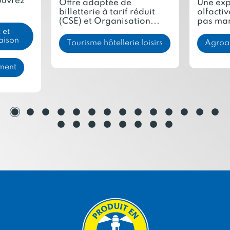
ouvrez
Offre adaptée de
Une exp
billetterie à tarif réduit
olfactiv
(CSE) et Organisation...
pas man
 et
aison
Tourisme hôtellerie loisirs
Agroal
ment