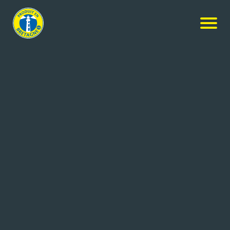
Nos produits
-
6 Gros oeufs Label Rouge Fermiers
Fermiers d'Argoat
6 Gros oeufs Label Rouge
Fermiers
6x378g
Réf: 3558010360661
LOEUF SAS
EVELLYS (56)