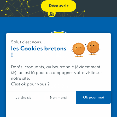
Découvrir
Salut c'est nous...
les Cookies bretons
!
Dorés, croquants, au beurre salé (évidemment
PRODUIT EN BRETAGNE
😉), on est là pour accompagner votre visite sur
notre site.
2 avenue de Provence
C’est ok pour vous ?
29200 Brest
Ok pour moi
Je choisis
Non merci