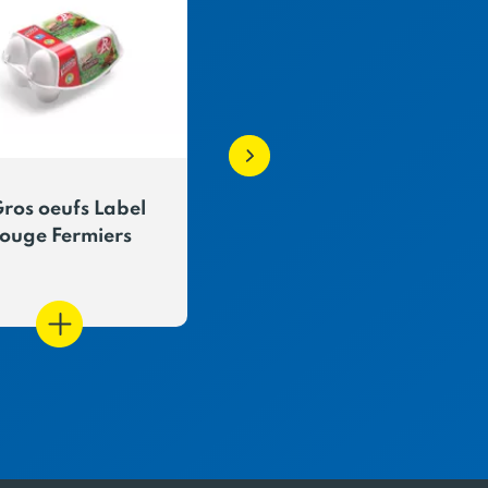
Gros oeufs Label
Oeufs Bio - Datés du
ouge Fermiers
jour de ponte