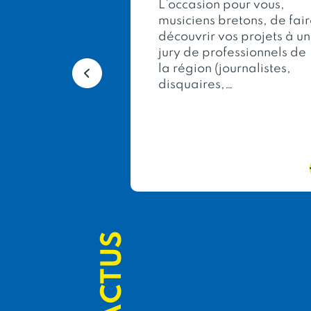
L’occasion pour vous,
musiciens bretons, de fai
ée, dans le
découvrir vos projets à un
lon
jury de professionnels de
al de
la région (journalistes,
e, le Concours
disquaires,…
icole
les meilleurs
terroir…
ACTUS