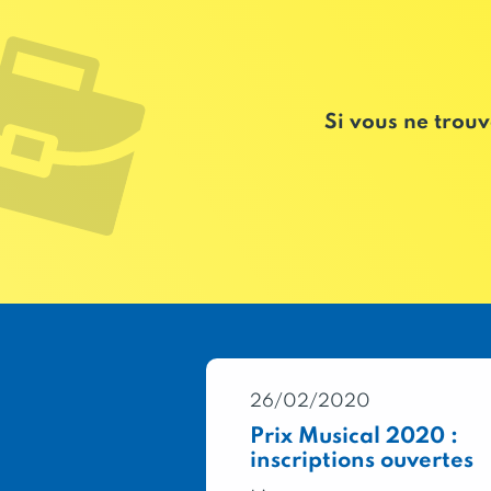
Si vous ne trouv
0
26/02/2020
Général
Prix Musical 2020 :
2020 : 333
inscriptions ouvertes
pour la