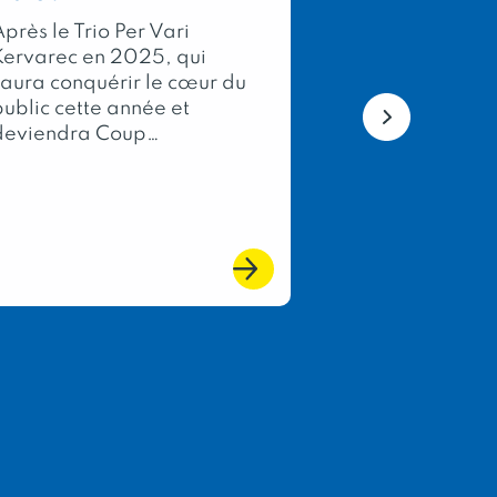
membres de 
près le Trio Per Vari
Bretagne !
Kervarec en 2025, qui
Chaque année,
saura conquérir le cœur du
Concours Géné
public cette année et
Agricole, évé
deviendra Coup…
phare du Salo
International 
l’Agriculture, 
l’excellence de
du terroir fran