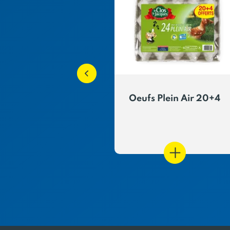
e poules élevées
Oeufs Plein Air 20+4
au Sol
Gestion et