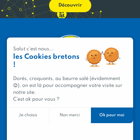
Découvrir
Salut c'est nous...
les Cookies bretons
!
Dorés, croquants, au beurre salé (évidemment
PRODUIT EN BRETAGNE
😉), on est là pour accompagner votre visite sur
notre site.
2 avenue de Provence
C’est ok pour vous ?
29200 Brest
Ok pour moi
Je choisis
Non merci