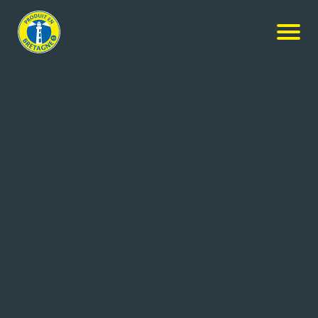
Nos produits
-
Gros œufs Bio
Fermiers d'Argoat
Gros œufs Bio
6x439g
Réf: 3558010200639
LOEUF SAS
EVELLYS (56)