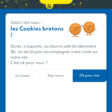
Salut c'est nous...
les Cookies bretons
!
Dorés, croquants, au beurre salé (évidemment
😉), on est là pour accompagner votre visite sur
notre site.
PRODUIT EN BRETAGNE
C’est ok pour vous ?
2 avenue de Provence
29200 Brest
Ok pour moi
Je choisis
Non merci
Mentions légales