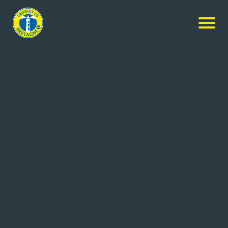
Nos produits
-
Beurre à la crème maturée Demi-Sel
Le Gall Professionnel
Beurre à la crème maturée Demi-
Sel
500g
Réf: 3274932103505
SILL
PLOUVIEN (29)