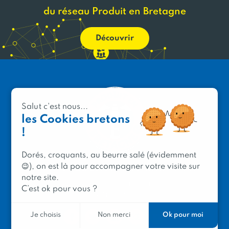
du réseau Produit en Bretagne
Découvrir
Salut c'est nous...
les Cookies bretons
!
Dorés, croquants, au beurre salé (évidemment
😉), on est là pour accompagner votre visite sur
PRODUIT EN BRETAGNE
notre site.
2 avenue de Provence
C’est ok pour vous ?
29200 Brest
Ok pour moi
Je choisis
Non merci