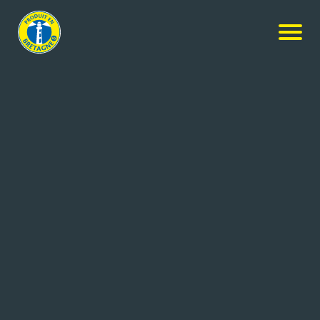
Nos produits
-
Beurre Grand Cru aux cristaux de sel de
Guérande
LE GALL
Beurre Grand Cru aux cristaux
de sel de Guérande
250g
Réf: 3252920015375
LAITERIE LE GALL
QUIMPER cedex 9 (29)