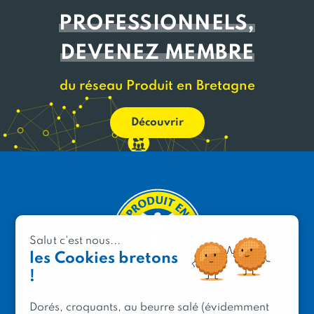
PROFESSIONNELS,
DEVENEZ MEMBRE
du réseau Produit en Bretagne
Découvrir
Salut c'est nous...
les Cookies bretons
!
PRODUIT EN BRETAGNE
Dorés, croquants, au beurre salé (évidemment