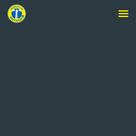
Nos produits
-
Café Décaféiné en grains Biologique
Lobodis
Café Décaféiné en grains
Biologique
500g
Réf: 3376221122768
Cafés LOBODIS
BAIN DE BRETAGNE (35)