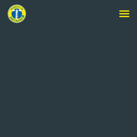
Nos produits
-
Café en grains ETHIOPIE pure origine
Lobodis
Café en grains ETHIOPIE pure
origine
500g
Réf: 3376221224974
Cafés LOBODIS
BAIN DE BRETAGNE (35)