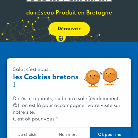
du réseau Produit en Bretagne
Découvrir
Salut c'est nous...
les Cookies bretons
!
Dorés, croquants, au beurre salé (évidemment
😉), on est là pour accompagner votre visite sur
PRODUIT EN BRETAGNE
notre site.
2 avenue de Provence
C’est ok pour vous ?
29200 Brest
Ok pour moi
Je choisis
Non merci