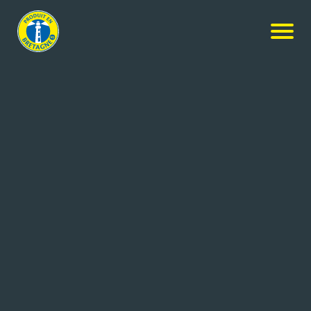
Nos produits
-
Café moulu Ethiopie Pure Origine
Lobodis
Café moulu Ethiopie Pure
Origine
250g
Réf: 3376221211967
Cafés LOBODIS
BAIN DE BRETAGNE (35)