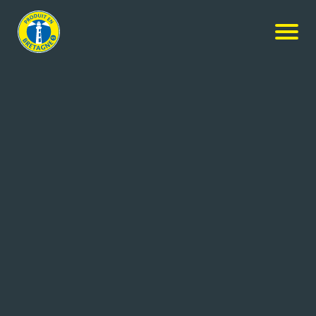
Nos produits
-
Café moulu Ethiopie Pure Origine
Lobodis
Café moulu Ethiopie Pure
Origine
500g
Réf: 3376221113353
Cafés LOBODIS
BAIN DE BRETAGNE (35)