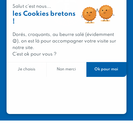
Salut c'est nous...
les Cookies bretons
!
Dorés, croquants, au beurre salé (évidemment
PRODUIT EN BRETAGNE
😉), on est là pour accompagner votre visite sur
2 avenue de Provence
notre site.
29200 Brest
C’est ok pour vous ?
Ok pour moi
Je choisis
Non merci
Mentions légales
Contacter Produit en Bretagne
Le réseau
Le logo