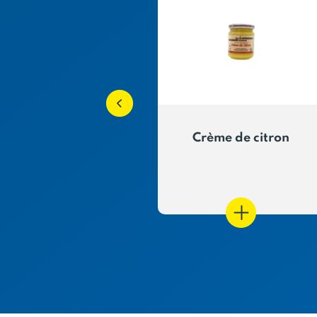
ure de Cassis de
Crème de citron
France