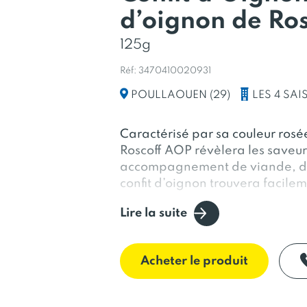
d’oignon de Ros
125g
Réf: 3470410020931
LES 4 SA
POULLAOUEN (29)
Caractérisé par sa couleur rosée
Roscoff AOP révèlera les saveur
accompagnement de viande, de f
confit d’oignon trouvera facilem
Lire la suite
Acheter le produit