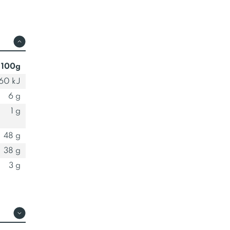
 100g
160 kJ
6 g
1 g
48 g
38 g
3 g