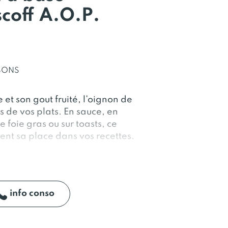
coff A.O.P.
ISONS
 et son gout fruité, l’oignon de
s de vos plats. En sauce, en
oie gras ou sur toasts, ce
ent sa place dans vos recettes.
info conso