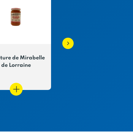
iture de Mirabelle
Breizella caramel
de Lorraine
chocolat pot
réutilisable