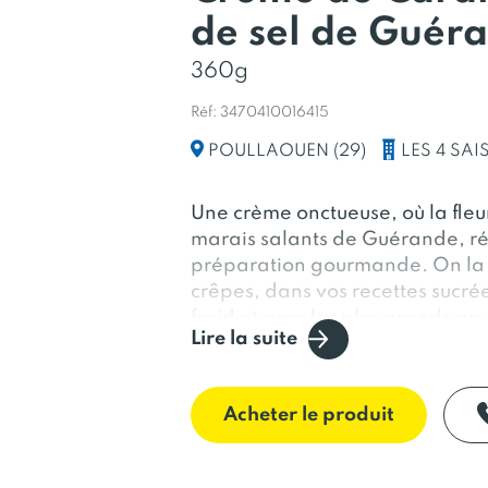
de sel de Guér
360g
Réf: 3470410016415
LES 4 SA
POULLAOUEN (29)
Une crème onctueuse, où la fleur
marais salants de Guérande, ré
préparation gourmande. On la d
crêpes, dans vos recettes sucré
froid et pour les plus grands gou
Lire la suite
100% beurre breton.
Acheter le produit