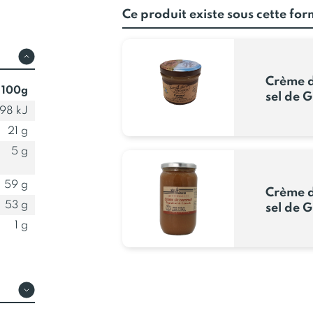
Ce produit existe sous cette fo
Crème d
 100g
sel de 
798 kJ
21 g
5 g
59 g
Crème d
53 g
sel de 
1 g