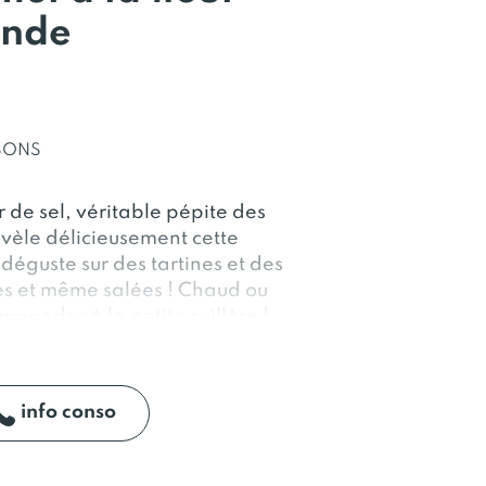
ande
ISONS
 de sel, véritable pépite des
vèle délicieusement cette
éguste sur des tartines et des
es et même salées ! Chaud ou
rmands : à la petite cuillère !
info conso