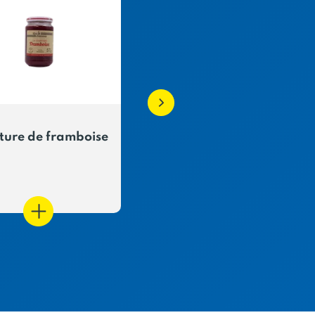
ture de framboise
Confiture de Cassis d
France