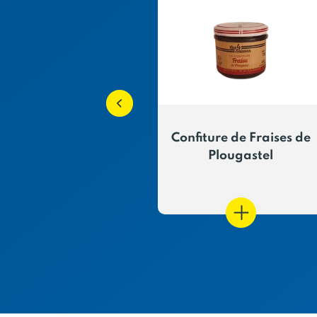
re de Fraises de
Confiture de Fraises de
lougastel
Plougastel