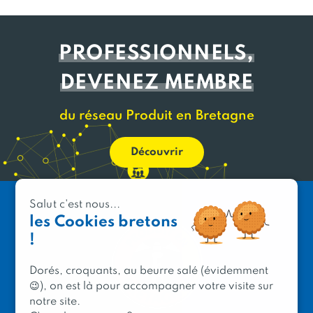
PROFESSIONNELS,
DEVENEZ MEMBRE
du réseau Produit en Bretagne
Découvrir
Salut c'est nous...
les Cookies bretons
!
Dorés, croquants, au beurre salé (évidemment
😉), on est là pour accompagner votre visite sur
notre site.