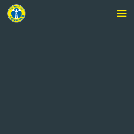
Nos produits
-
Crème de Caramel à la fleur de sel de
Guérande
LES 4 SAISONS
Crème de Caramel à la fleur de
sel de Guérande
220g
Réf: 3470410010604
LES 4 SAISONS
POULLAOUEN (29)