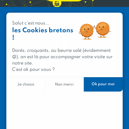
Salut c'est nous...
les Cookies bretons
!
Dorés, croquants, au beurre salé (évidemment
😉), on est là pour accompagner votre visite sur
notre site.
PRODUIT EN BRETAGNE
C’est ok pour vous ?
2 avenue de Provence
29200 Brest
Ok pour moi
Je choisis
Non merci
Mentions légales