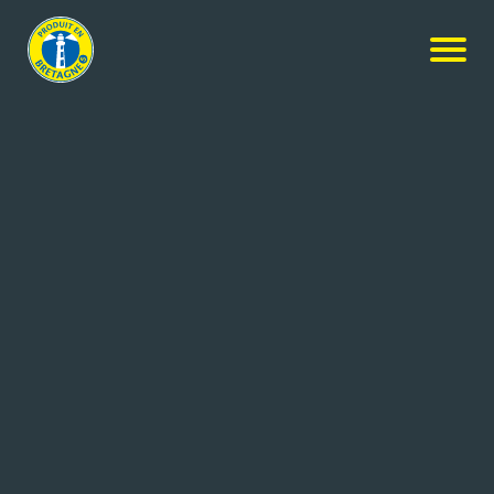
Nos produits
-
Confiture d’abricot
LES 4 SAISONS
Confiture d’abricot
960g
Réf: 3470410019430
LES 4 SAISONS
POULLAOUEN (29)