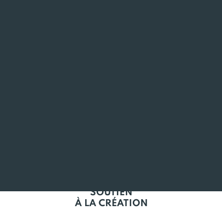
ANCRÉ
EN BRETAGNE
L'EMPLOI
EN BRETAGNE
SOUTIEN
À LA CRÉATION