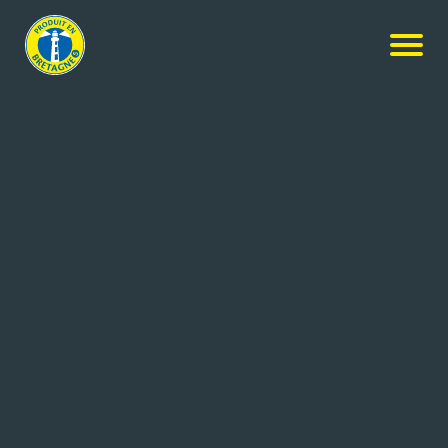
Nos produits
-
Crêpes jambon fromage
Bernard Jarnoux Crêpier
Crêpes jambon fromage
2x250g
Réf: 3336413247419
BERNARD JARNOUX CRÊPIER
LAMBALLE CEDEX (22)