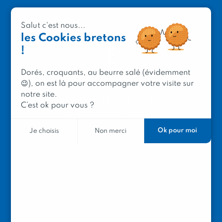
Salut c'est nous...
les Cookies bretons
!
Dorés, croquants, au beurre salé (évidemment
😉), on est là pour accompagner votre visite sur
notre site.
PRODUIT EN BRETAGNE
C’est ok pour vous ?
2 avenue de Provence
29200 Brest
Ok pour moi
Je choisis
Non merci
Mentions légales
Contacter Produit en Bretagne
Le réseau