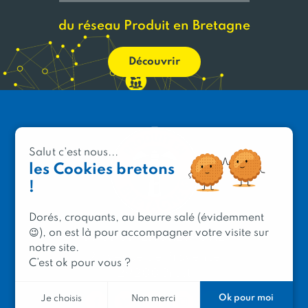
du réseau Produit en Bretagne
Découvrir
Salut c'est nous...
les Cookies bretons
!
Dorés, croquants, au beurre salé (évidemment
😉), on est là pour accompagner votre visite sur
PRODUIT EN BRETAGNE
notre site.
2 avenue de Provence
C’est ok pour vous ?
29200 Brest
Ok pour moi
Je choisis
Non merci