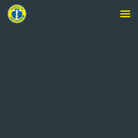
Nos produits
-
Pancakes nature
Bernard Jarnoux Crêpier
Pancakes nature
132g
Réf: 3336413245125
BERNARD JARNOUX CRÊPIER
LAMBALLE CEDEX (22)