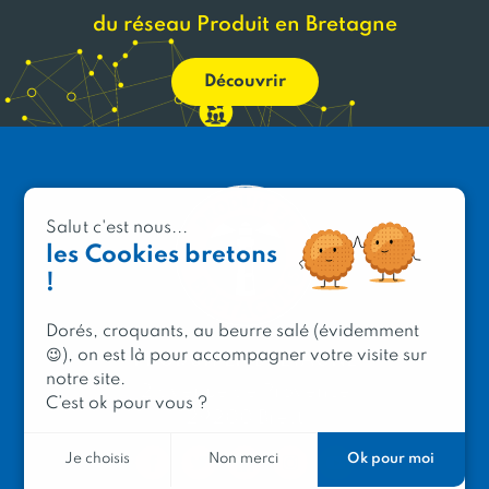
du réseau Produit en Bretagne
Découvrir
Salut c'est nous...
les Cookies bretons
!
Dorés, croquants, au beurre salé (évidemment
😉), on est là pour accompagner votre visite sur
PRODUIT EN BRETAGNE
notre site.
2 avenue de Provence
C’est ok pour vous ?
29200 Brest
Ok pour moi
Je choisis
Non merci