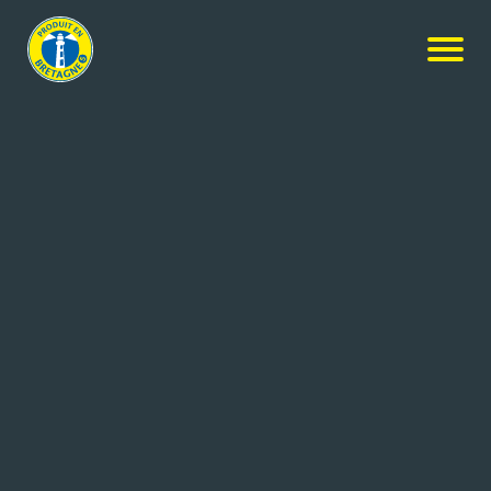
Nos produits
-
Feuilletés jambon emmental bio
Les Toqués Bio
Feuilletés jambon emmental bio
2x220g
Réf: 3448119007027
PAM SAS
PLOEMEL (56)
Dans une délicieuse pâte feuilletée