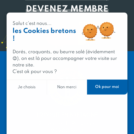
DEVENEZ MEMBRE
du réseau Produit en Bretagne
Salut c'est nous...
les Cookies bretons
!
Découvrir
Dorés, croquants, au beurre salé (évidemment
😉), on est là pour accompagner votre visite sur
notre site.
C’est ok pour vous ?
Ok pour moi
Je choisis
Non merci
PRODUIT EN BRETAGNE
2 avenue de Provence
29200 Brest