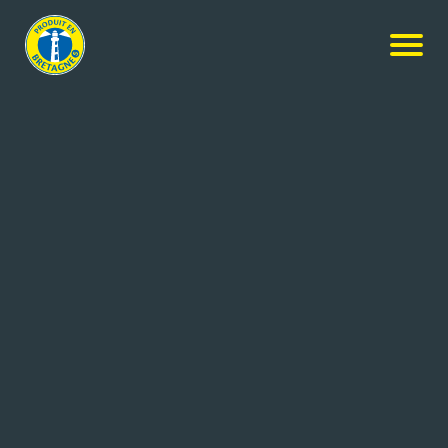
Agroalimentaire & Equipement
PAM SAS
PLOEMEL (56)
44 salariés