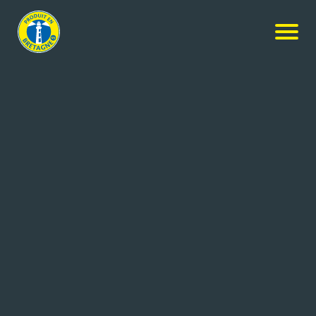
Nos produits
-
Fromage Frais Malo Nature 7%
MALO
Fromage Frais Malo Nature 7%
4x400g
Réf: 3278692500253
LAITERIE DE SAINT MALO
SAINT MALO (35)