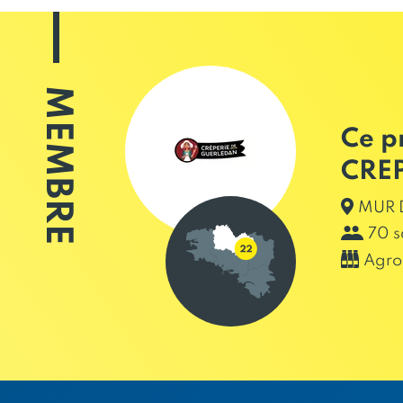
MEMBRE
Ce p
CRE
MUR D
70 s
Agro