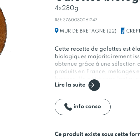
4x280g
Réf: 3760080261247
CREP
MUR DE BRETAGNE (22)
Cette recette de galettes est é
biologiques majoritairement is
obtenue grâce à une sélection de
produits en France, mélangés e
bretons. Un pétrissage lent avec
Lire la suite
Guérande, un temps de pose ind
2 faces comme autrefois. Tout c
galette au bon gout de blé noir
info conso
se déguste chaude et garnie. Ell
Ce produit existe sous cette fo