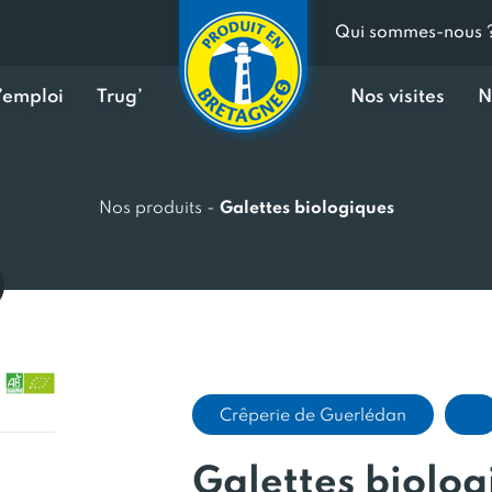
Qui sommes-nous 
d’emploi
Trug’
Nos visites
N
Nos produits
-
Galettes biologiques
Crêperie de Guerlédan
Galettes biolog