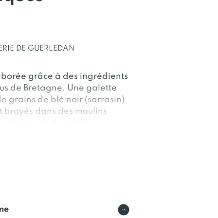
ERIE DE GUERLEDAN
laborée grâce à des ingrédients
sus de Bretagne. Une galette
 grains de blé noir (sarrasin)
t broyés dans des moulins
 de l’eau et du sel de
ispensable et une cuisson des
ela permet d’obtenir une
 et gourmande. Cette galette
e se conserve au réfrigérateur.
rme