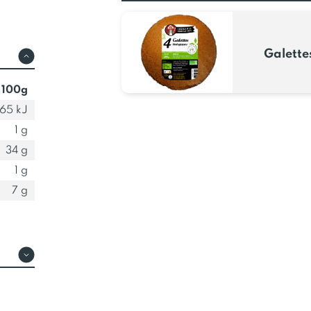
Galette
 100g
65 kJ
1 g
34 g
1 g
7 g