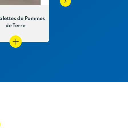
alettes de Pommes
Galettes fraîches
de Terre
E