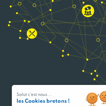
Salut c'est nous...
les Cookies bretons !