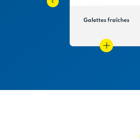
ette Tro Breizh
Galettes fraîches