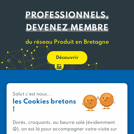
PROFESSIONNELS,
DEVENEZ MEMBRE
du réseau Produit en Bretagne
Découvrir
Salut c'est nous...
les Cookies bretons
!
Dorés, croquants, au beurre salé (évidemment
😉), on est là pour accompagner votre visite sur