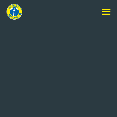
Nos produits
-
Galettes de Blé Noir Biologiques Origine
France en sachet
La Crêpe de Brocéliande
Galettes de Blé Noir Biologiques
Origine France en sachet
260g
Réf: 3326120010000
La CRÊPE de BROCÉLIANDE
BOISGERVILLY (35)