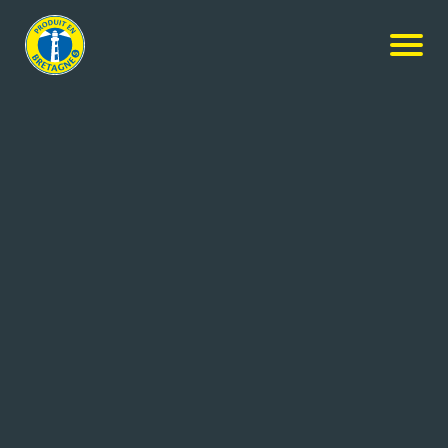
Nos produits
-
Galettes sablées amandine
Biscuit d'Ys
Galettes sablées amandine
15x225g
Réf: 3353630000795
BISCUIT D’YS
SUCE SUR ERDRE (44)