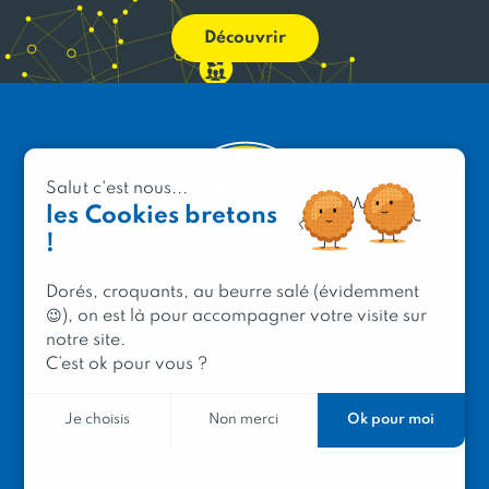
Découvrir
Salut c'est nous...
les Cookies bretons
!
Dorés, croquants, au beurre salé (évidemment
PRODUIT EN BRETAGNE
😉), on est là pour accompagner votre visite sur
notre site.
2 avenue de Provence
C’est ok pour vous ?
29200 Brest
Ok pour moi
Je choisis
Non merci