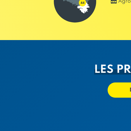
Agro
LES P