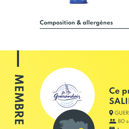
Composition & allergènes
MEMBRE
Ce p
SAL
GUERA
80 s