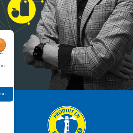
 on
moi