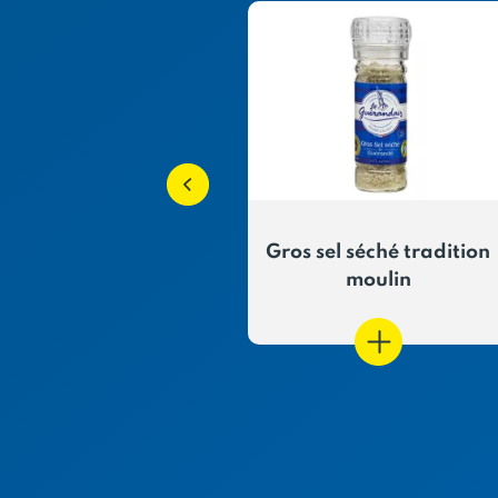
ulu de Guérande
Gros sel séché tradition
N&P
moulin