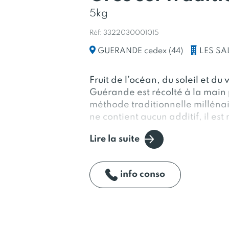
5kg
Réf: 3322030001015
LES SA
GUERANDE cedex (44)
Fruit de l’océan, du soleil et du 
Guérande est récolté à la main 
méthode traditionnelle millénai
ne contient aucun additif, il est
Lire la suite
info conso