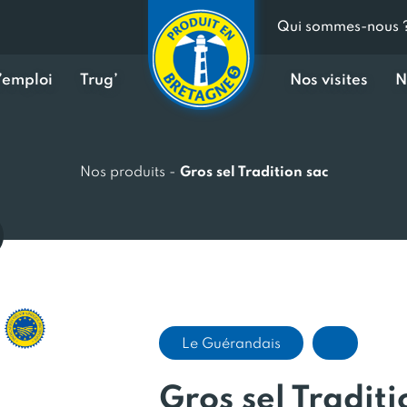
Qui sommes-nous 
d’emploi
Trug’
Nos visites
N
Nos produits
-
Gros sel Tradition sac
Le Guérandais
Gros sel Traditi