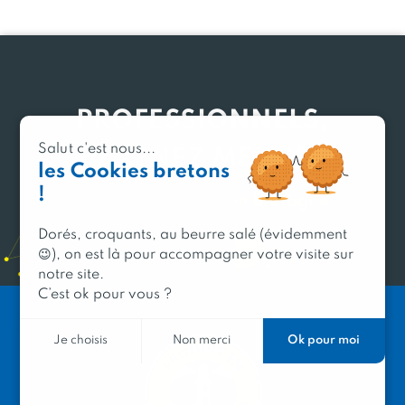
PROFESSIONNELS,
Salut c'est nous...
DEVENEZ MEMBRE
les Cookies bretons
!
du réseau Produit en Bretagne
Dorés, croquants, au beurre salé (évidemment
Découvrir
😉), on est là pour accompagner votre visite sur
notre site.
C’est ok pour vous ?
Ok pour moi
Je choisis
Non merci