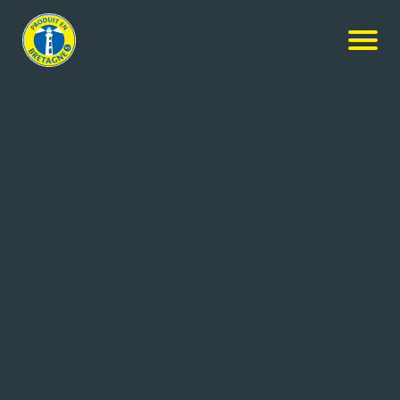
Agroalimentaire & Equipement
LES SALINES DE
GUÉRANDE - LE
GUÉRANDAIS