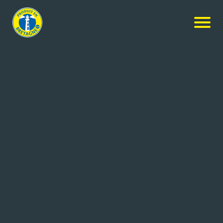
Nos produits
-
Haricot de mer au naturel
Algaé
Haricot de mer au naturel
320g
Réf: 3467740039238
GlobeXplore SAS
ROSPORDEN (29)