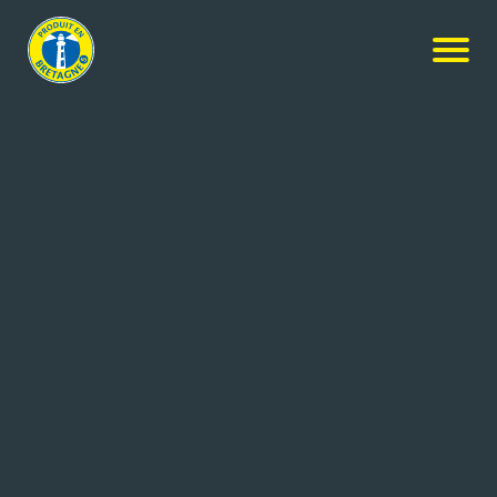
Nos produits
-
Jeu de palets – Kit découverte Club de l’Apéro
Jeu de palets – Kit découverte
Club de l’Apéro
Réf: 3453810001595
DAVID JEUX / NOUVELLE
MARTIGNE FERCHAUD
DONNE SA
(35)