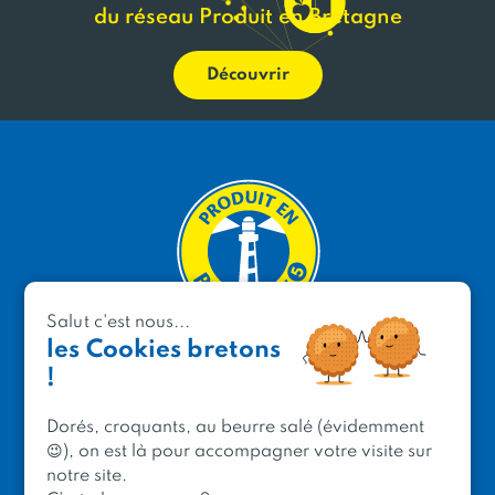
du réseau Produit en Bretagne
Découvrir
Salut c'est nous...
les Cookies bretons
PRODUIT EN BRETAGNE
!
2 avenue de Provence
29200 Brest
Dorés, croquants, au beurre salé (évidemment
😉), on est là pour accompagner votre visite sur
notre site.