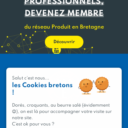
PROFESSIONNELS,
DEVENEZ MEMBRE
du réseau Produit en Bretagne
Découvrir
Salut c'est nous...
les Cookies bretons
!
Dorés, croquants, au beurre salé (évidemment
😉), on est là pour accompagner votre visite sur
PRODUIT EN BRETAGNE
notre site.
2 avenue de Provence
C’est ok pour vous ?