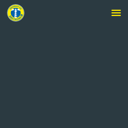
Nos produits
-
Lamelles de pommes de terre précuites
Légum'party
Lamelles de pommes de terre
précuites
7kg
Réf: 3283322501135
LE GOUESSANT / TERRES DE
LAMBALLE-ARMOR CEDEX