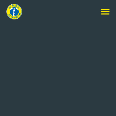
Nos produits
-
Le granulé 100% bois breton – Qualité
Premium
Celticoat
Le granulé 100% bois breton –
Qualité Premium
Réf: 3664699000009
APROBOIS
CARHAIX PLOUGUER (29)