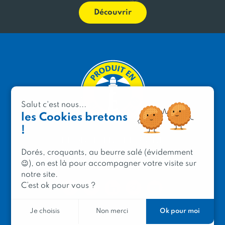
Découvrir
Salut c'est nous...
les Cookies bretons
!
PRODUIT EN BRETAGNE
Dorés, croquants, au beurre salé (évidemment
2 avenue de Provence
😉), on est là pour accompagner votre visite sur
29200 Brest
notre site.
C’est ok pour vous ?
Ok pour moi
Je choisis
Non merci