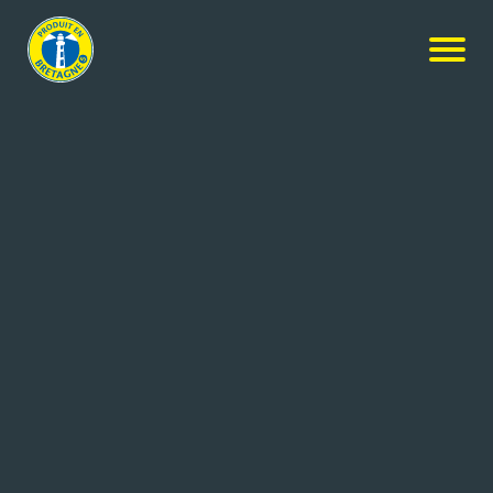
Nos produits
-
Le moelleux au fromage blanc
Le Guillou
Le moelleux au fromage blanc
101x400g
Réf: 3259426043628
PATICEO
LOUDEAC (22)