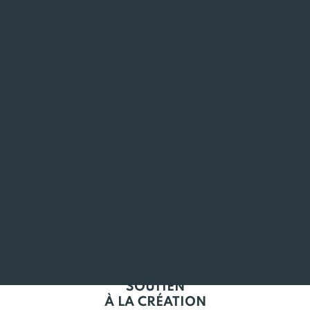
ANCRÉ
EN BRETAGNE
L'EMPLOI
EN BRETAGNE
SOUTIEN
À LA CRÉATION