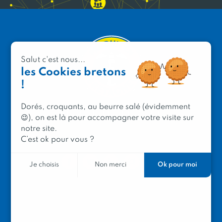
Salut c'est nous...
les Cookies bretons
!
Dorés, croquants, au beurre salé (évidemment
PRODUIT EN BRETAGNE
😉), on est là pour accompagner votre visite sur
notre site.
2 avenue de Provence
C’est ok pour vous ?
29200 Brest
Ok pour moi
Je choisis
Non merci
Mentions légales