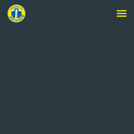
Nos produits
-
Le pâté Hénaff
Hénaff
Le pâté Hénaff
180g
Réf: 3537580705027
Jean Hénaff SAS
POULDREUZIC (29)