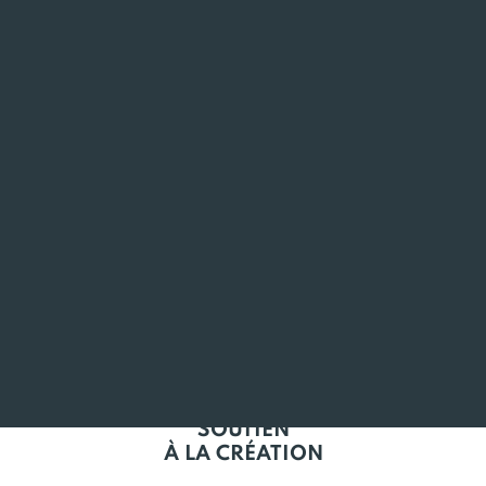
ANCRÉ
EN BRETAGNE
L'EMPLOI
EN BRETAGNE
SOUTIEN
À LA CRÉATION