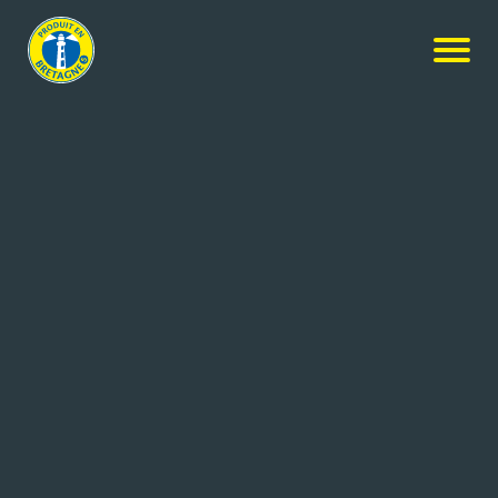
Nos produits
-
Saucisses aux Herbes TRAITEUR – 24 petites
Hénaff
Saucisses aux Herbes TRAITEUR
– 24 petites
24x1.33kg
Réf: 3537580801347
Jean Hénaff SAS
POULDREUZIC (29)