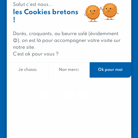
Salut c'est nous...
les Cookies bretons
!
Dorés, croquants, au beurre salé (évidemment
😉), on est là pour accompagner votre visite sur
notre site.
C’est ok pour vous ?
PRODUIT EN BRETAGNE
Ok pour moi
Je choisis
Non merci
2 avenue de Provence
29200 Brest
Mentions légales
Contacter Produit en Bretagne
Le réseau