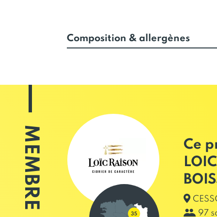
Composition & allergènes
MEMBRE
Ce p
LOIC
BOI
CESS
97 s