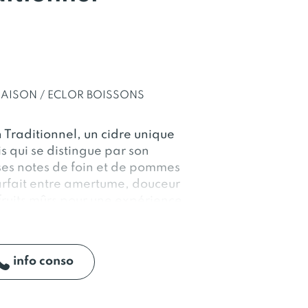
RAISON / ECLOR BOISSONS
 Traditionnel, un cidre unique
 qui se distingue par son
ses notes de foin et de pommes
parfait entre amertume, douceur
fruits mûrs pour une expérience
info conso