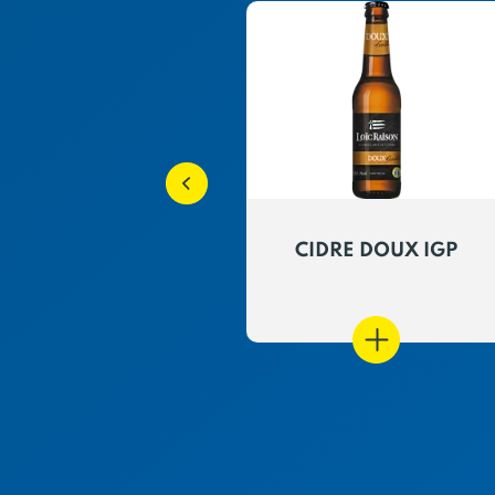
 Raison Brut-
CIDRE DOUX IGP
BIPACK