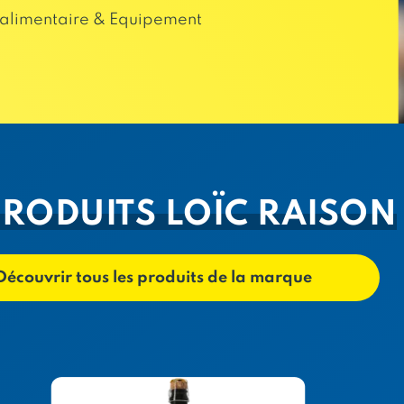
alimentaire & Equipement
PRODUITS LOÏC RAISON
Découvrir tous les produits de la marque