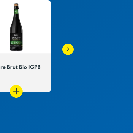
re Brut Bio IGPB
Cidre Bio Doux IGPB
Gazéifié