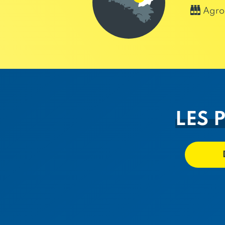
Agro
LES 