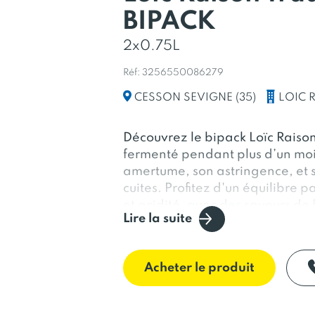
BIPACK
2x0.75L
Réf: 3256550086279
LOIC 
CESSON SEVIGNE (35)
Découvrez le bipack Loïc Raison
fermenté pendant plus d’un mois
amertume, son astringence, et 
cuites. Profitez d'un équilibre 
et acidité, avec des saveurs de 
Lire la suite
authentique et raffinée.
Acheter le produit