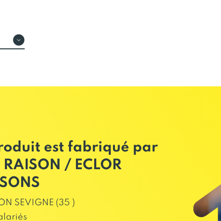
4o
roduit est fabriqué par
 RAISON / ECLOR
SSONS
ON SEVIGNE (35 )
alariés