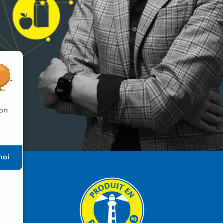
 on
moi