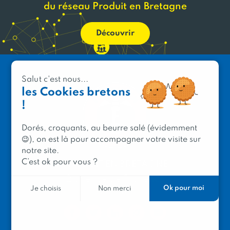
du réseau Produit en Bretagne
Découvrir
Salut c'est nous...
les Cookies bretons
!
Dorés, croquants, au beurre salé (évidemment
😉), on est là pour accompagner votre visite sur
notre site.
C’est ok pour vous ?
PRODUIT EN BRETAGNE
2 avenue de Provence
Ok pour moi
Je choisis
Non merci
29200 Brest