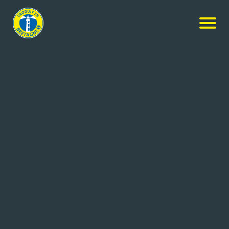
Nos produits
-
Madeleines à Partager Nature
Ker Cadélac
Madeleines à Partager Nature
41x668g
Réf: 3259426043833
PATICEO
LOUDEAC (22)