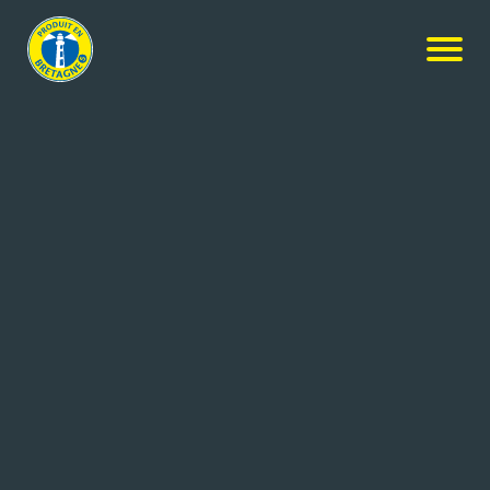
Nos produits
-
Le p’tit cake pépites de chocolat
Ker Cadélac
Le p’tit cake pépites de chocolat
30g
Réf: 3259426039713
PATICEO
LOUDEAC (22)