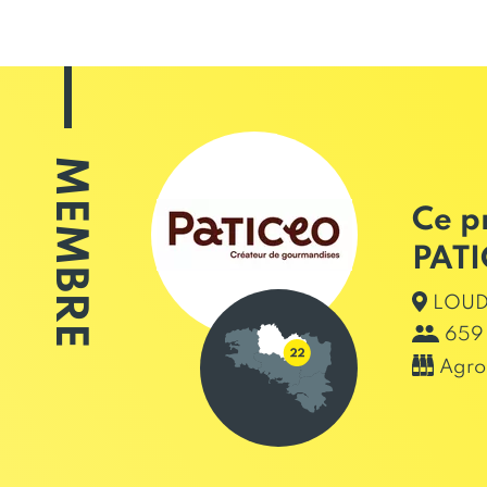
MEMBRE
Ce p
PAT
LOUD
659 
Agro