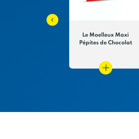
leines extra
Le Moelleux Maxi
uses Perles de
Pépites de Chocolat
sucre