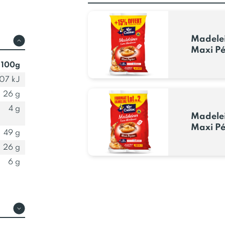
Madelei
Maxi Pé
 100g
07 kJ
26 g
4 g
Madelei
Maxi Pé
49 g
26 g
6 g