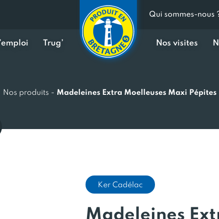
Qui sommes-nous 
d’emploi
Trug’
Nos visites
N
Nos produits
-
Madeleines Extra Moelleuses Maxi Pépites
Ker Cadélac
Madeleines Ext