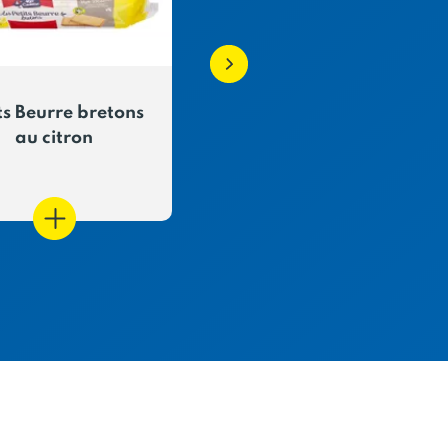
ts Beurre bretons
Madeleines à Partag
au citron
Nature