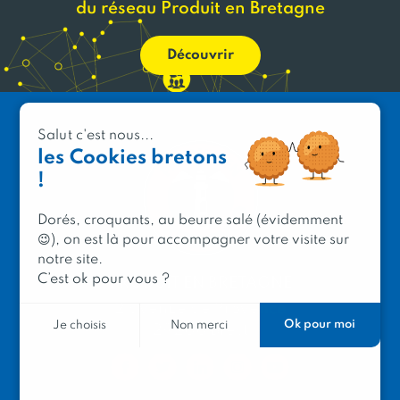
du réseau Produit en Bretagne
Découvrir
Salut c'est nous...
les Cookies bretons
!
Dorés, croquants, au beurre salé (évidemment
😉), on est là pour accompagner votre visite sur
notre site.
C’est ok pour vous ?
PRODUIT EN BRETAGNE
2 avenue de Provence
Ok pour moi
Je choisis
Non merci
29200 Brest