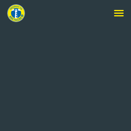
Nos produits
-
Moelleux marbré Chocolat et Pépites de
Chocolat au Lait
Ker Cadélac
Moelleux marbré Chocolat et
Pépites de Chocolat au Lait
475g
Réf: 3259426042225
PATICEO
LOUDEAC (22)