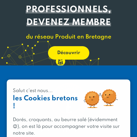
PROFESSIONNELS,
DEVENEZ MEMBRE
du réseau Produit en Bretagne
Découvrir
Salut c'est nous...
les Cookies bretons
!
Dorés, croquants, au beurre salé (évidemment
😉), on est là pour accompagner votre visite sur
PRODUIT EN BRETAGNE
notre site.