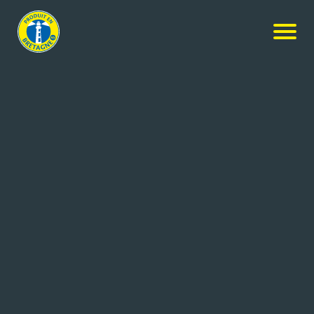
Nos produits
-
Palets au chocolat
Isidore Penven
Palets au chocolat
3x100g
Réf: 3 483830 2005
BISCUITERIE PENVEN
PONT AVEN (29)